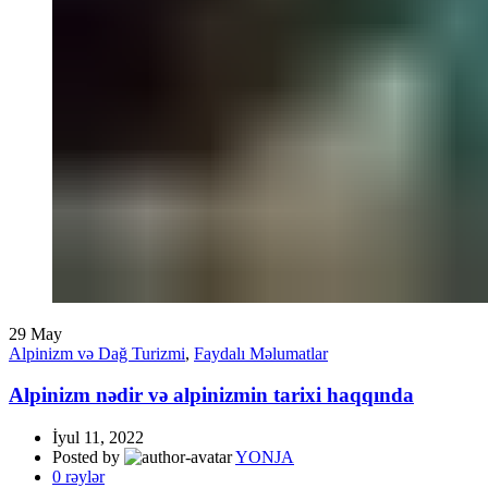
29
May
Alpinizm və Dağ Turizmi
,
Faydalı Məlumatlar
Alpinizm nədir və alpinizmin tarixi haqqında
İyul 11, 2022
Posted by
YONJA
0
rəylər