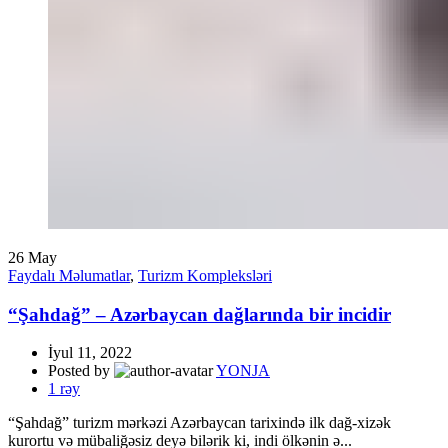
26
May
Faydalı Məlumatlar
,
Turizm Kompleksləri
“Şahdağ” – Azərbaycan dağlarında bir incidir
İyul 11, 2022
Posted by
YONJA
1
rəy
“Şahdağ” turizm mərkəzi Azərbaycan tarixində ilk dağ-xizək
kurortu və mübaliğəsiz deyə bilərik ki, indi ölkənin ə...