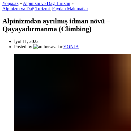
Yonja.az
»
Alpinizm və Dağ Turizmi
»
Alpinizm və Dağ Turizmi
,
Faydalı Məlumatlar
Alpinizmdən ayrılmış idman növü –
Qayayadırmanma (Climbing)
İyul 11, 2022
Posted by
YONJA