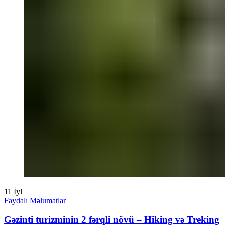
11
İyl
Faydalı Məlumatlar
Gəzinti turizminin 2 fərqli növü – Hiking və Treking