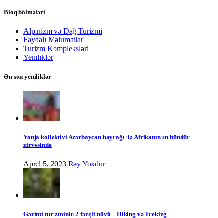
Bloq bölmələri
Alpinizm və Dağ Turizmi
Faydalı Məlumatlar
Turizm Kompleksləri
Yeniliklər
Ən son yeniliklər
Yonja kollektivi Azərbaycan bayrağı ilə Afrikanın ən hündür
zirvəsində
Aprel 5, 2023
Rəy Yoxdur
Gəzinti turizminin 2 fərqli növü – Hiking və Treking