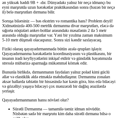
ən yüksək həddi 9B + -dır. Dünyadakı yalnız bir neçə idmançı bu
eyni marşrutda uzun hərəkətlər praktikasından sonra (bəzən bir neçə
il) belə marşrutları dırmana bilir.
Soruşa bilərsiniz — bəs ekstrim və romantika hanı? Problem deyil!
Xidmətinizdə 400-500 metrlik dırmanma divar marşrutları, eləcə də
sığorta nöqtələri anker-boltlar arasındakı məsafənin 2 ilə 5 metr
arasında olduğu marşrutlar var. Yəni bir yıxılma zaman maksimum
5-10 metr düşməli olacaqsınız. Sonra sizi kəndir saxlayacaq.
Fiziki olaraq qayayadırmanmada bütün əzələ qrupları işləyir.
Qayayadırmanma hərəkətlərin koordinasiyasını və plastikasını, bir
insanın iradi keyfiyyətlərini inkişaf etdirir və gündəlik həyatımızda
stresslə mübarizə aparmağa mükəmməl kömək edir.
Bununla birlikdə, dırmanmanın faydaları yalnız polad kimi güclü
əllər və elastiklik əldə etməklə məhdudlaşmır. Dırmanma zonaları
əksər hallarda təbiətin bir hissəsində hər kəsin görə, hiss edə biləcəyi
və gözəlliyi yaşaya biləcəyi çox mənzərəli bir dağlıq ərazilərdə
yerləşir.
Qayayadırmanmanın hansı növləri olur?
Sürətli Dırmanma — tamamilə təmiz idman növüdür.
Nisbətən sadə bir marşrutu kim daha sürətli dırmana bilsə o