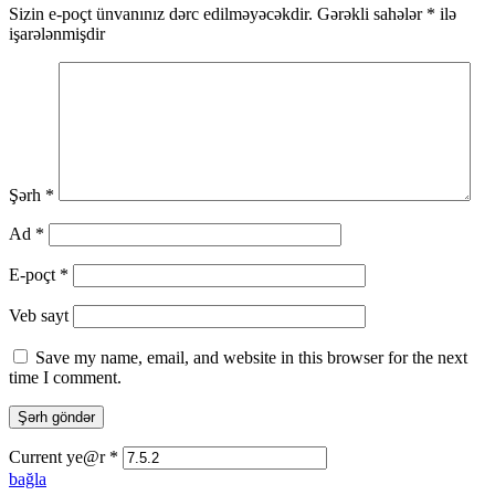
Sizin e-poçt ünvanınız dərc edilməyəcəkdir.
Gərəkli sahələr
*
ilə
işarələnmişdir
Şərh
*
Ad
*
E-poçt
*
Veb sayt
Save my name, email, and website in this browser for the next
time I comment.
Current ye@r
*
bağla