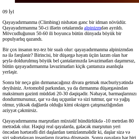
09
İyl
Qayayadırmanma (Climbing) nisbətən gənc bir idman növüdür.
Qayayadırmanma 50-ci illərin ortalarında
alpinizm
dən ayrıldı.
Mövcudluğunun 50-60 ili boyunca bütün dünyada böyük bir
populyarlıq qazandı.
Bir çox insanın tez-tez bir sualı olur: qayayadırmanma alpinizmdən
nə ilə fərqlənir? Birincisi, bir düşərgə həyatı üçün lazım olan hər
şeylə doldurulmuş böyük bel çantalarınızda ləvazimatları daşımırsız,
bütün qayayadırmanma ləvazimatları kiçik çantanıza asanlıqla
yerləşir.
Sonra bir neçə gün dırmanacağınız divara getmək məcburiyyətində
deyilsiniz. Avtomobil parkından, ya da dırmanma düşərgəsindən
maksimum gəzinti müddəti 20-30 dəqiqədir. Nəhayət, barmaqlarınızı
dondurmursunuz, qar və daş uçqunlar və sizi tutmur, qar və yağış
olmur, yüksək dağlarda olduğu kimi oksigen çatışmazlığından
əziyyət çəkmirsiz.
Qayayadırmanma marşrutları müxtəlif hündürlükdə -10 metrdən 80
metrədək olur. Həqiqi real qayalarda, gələcək marşrutun yeri
öncədən hərtərəfli diri daşlardan təmizlənməlidir ki, daşlar sizə və
sizi sığortalayan insanların üzərinə düşməsin. Sonra qayalara hər biri