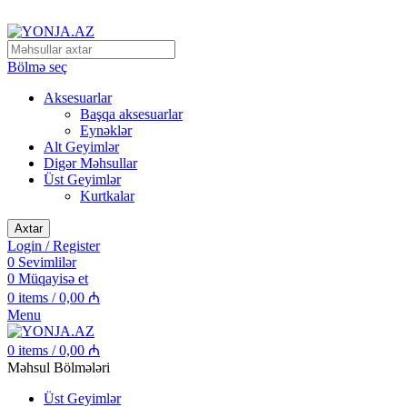
Alpinizm və Dağ Turizmi Malları
Bölmə seç
Aksesuarlar
Başqa aksesuarlar
Eynəklər
Alt Geyimlər
Digər Məhsullar
Üst Geyimlər
Kurtkalar
Axtar
Login / Register
0
Sevimlilər
0
Müqayisə et
0
items
/
0,00
₼
Menu
0
items
/
0,00
₼
Məhsul Bölmələri
Üst Geyimlər