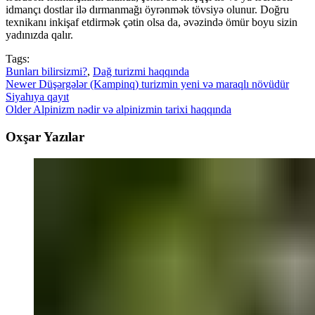
idmançı dostlar ilə dırmanmağı öyrənmək tövsiyə olunur. Doğru
texnikanı inkişaf etdirmək çətin olsa da, əvəzində ömür boyu sizin
yadınızda qalır.
Tags:
Bunları bilirsizmi?
,
Dağ turizmi haqqında
Newer
Düşərgələr (Kampinq) turizmin yeni və maraqlı növüdür
Siyahıya qayıt
Older
Alpinizm nədir və alpinizmin tarixi haqqında
Oxşar Yazılar