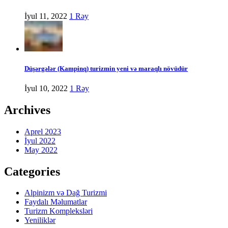
İyul 11, 2022
1 Rəy
Düşərgələr (Kampinq) turizmin yeni və maraqlı növüdür
İyul 10, 2022
1 Rəy
Archives
Aprel 2023
İyul 2022
May 2022
Categories
Alpinizm və Dağ Turizmi
Faydalı Məlumatlar
Turizm Kompleksləri
Yeniliklər