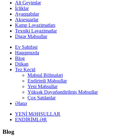
Alt Geyimlər
İçliklər
Ayaqqabılar
Aksesuarlar
Kamp Ləvazimatları
Texniki Ləvazimatlar
Digər Məhsullar
Ev Səhifəsi
Haqqımızda
Blog
Dükan
Tez Keçid
Məhsul Bölmələri
Endirimli Məhsullar
Yeni Məhsullar
Yüksək Dəyərləndirilmiş Məhsullar
Çox Satılanlar
Əlaqə
YENİ MƏHSULLAR
ENDİRİMLƏR
Blog