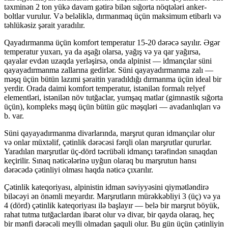
təxminən 2 ton yükə davam gətirə bilən sığorta nöqtələri anker-
boltlar vurulur. Və beləliklə, dırmanmaq üçün maksimum etibarlı və
təhlükəsiz şərait yaradılır.
Qayadırmanma üçün komfort temperatur 15-20 dərəcə sayılır. Əgər
temperatur yuxarı, ya da aşağı olarsa, yağış və ya qar yağırsa,
qayalar evdən uzaqda yerləşirsə, onda alpinist — idmançılar süni
qayayadırmanma zallarına gedirlər. Süni qayayadırmanma zalı —
məşq üçün bütün lazımi şəraitin yaradıldığı dırmanma üçün ideal bir
yerdir. Orada daimi komfort temperatur, istənilən formalı relyef
elementləri, istənilən növ tutğaclar, yumşaq matlar (gimnastik sığorta
üçün), kompleks məşq üçün bütün güc məşqləri — avadanlıqları və
b. var.
Süni qayayadırmanma divarlarında, marşrut quran idmançılar olur
və onlar müxtəlif, çətinlik dərəcəsi fərqli olan marşrutlar qururlar.
Yaradılan marşrutlar üç-dörd təcrübəli idmançı tərəfindən sınaqdan
keçirilir. Sınaq nəticələrinə uyğun olaraq bu marşrutun hansı
dərəcədə çətinliyi olması haqda nəticə çıxarılır.
Çətinlik kateqoriyası, alpinistin idman səviyyəsini qiymətləndirə
biləcəyi ən önəmli meyardır. Marşrutların mürəkkəbliyi 3 (üç) və ya
4 (dörd) çətinlik kateqoriyası ilə başlayır — belə bir marşrut böyük,
rahat tutma tutğaclardan ibarət olur və divar, bir qayda olaraq, heç
bir mənfi dərəcəli meylli olmadan şaquli olur. Bu gün üçün çətinliyin