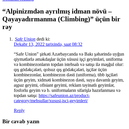
“
Alpinizmdən ayrılmış idman növü –
Qayayadırmanma (Climbing)
” üçün bir
rəy
Safe Union
dedi ki:
Dekabr 13, 2022 tarixində, saat 08:32
“Safe Union” şirkəti Azərbaycanda və Bakı şəhərində uyğun
qiymətlərlə əməkdaşlar üçün xüsusi işçi geyimləri, uniforma
və kombinezonların topdan istehsalı və satışı ilə məşğul olur:
qış gödəkçələri, qolsuz qış gödəkçələri, işçilər üçün
kombinezonlar, kombinezon dəsti (uniforma), tibb işçiləri
üçün geyim, xidməti kombinezon dəsti, suya davamlı geyim,
aşpaz geyimi, ofisiant geyimi, reklam təyinatlı geyimlər,
fosforlu geyim və b. uniformaların sifarişlə hazırlanması və
topdan satışı:
https://safeunion.az/product-
category/mehsullar/xususi-isci-geyimleri/
Reply
Bir cavab yazın