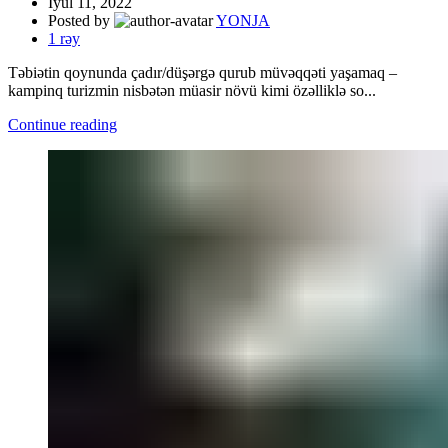
İyul 11, 2022
Posted by
YONJA
1
rəy
Təbiətin qoynunda çadır/düşərgə qurub müvəqqəti yaşamaq –
kampinq turizmin nisbətən müasir növü kimi özəlliklə so...
Continue reading