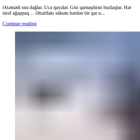
Əzəmətli sıra dağlar. Uca qayalar. Göz qamaşdıran buzlaqlar. Hər
tərəf ağappaq… Ətrafdakı sükutu hərdən bir qar u...
Continue reading