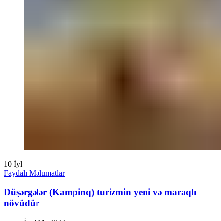
10
İyl
Faydalı Məlumatlar
Düşərgələr (Kampinq) turizmin yeni və maraqlı
növüdür