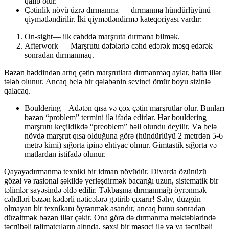
qalib olur.
Çətinlik növü üzrə dırmanma — dırmanma hündürlüyünü
qiymətləndirilir. İki qiymətləndirmə kateqoriyası vardır:
On-sight— ilk cəhddə marşruta dırmana bilmək.
Afterwork — Marşrutu dəfələrlə cəhd edərək məşq edərək
sonradan dırmanmaq.
Bəzən həddindən artıq çətin marşrutlara dırmanmaq aylar, hətta illər
tələb olunur. Ancaq belə bir qələbənin sevinci ömür boyu sizinlə
qalacaq.
Bouldering – Adətən qısa və çox çətin marşrutlar olur. Bunları
bəzən “problem” termini ilə ifadə edirlər. Hər bouldering
marşrutu keçildikdə “preoblem” həll olundu deyilir. Və belə
növdə marşrut qısa olduğuna görə (hündürlüyü 2 metrdən 5-6
metrə kimi) sığorta ipinə ehtiyac olmur. Gimtastik sığorta və
matlardan istifadə olunur.
Qayayadırmanma texniki bir idman növüdür. Divarda özünüzü
gözəl və rasional şəkildə yerləşdirmək bacarığı uzun, sistematik bir
təlimlər sayəsində əldə edilir. Təkbaşına dırmanmağı öyrənmək
cəhdləri bəzən kədərli nəticələrə gətirib çıxarır! Səhv, düzgün
olmayan bir texnikanı öyrənmək asandır, ancaq bunu sonradan
düzəltmək bəzən illər çəkir. Ona görə də dırmanma məktəblərində
təcrübəli təlimatçıların altında, şəxsi bir məşqçi ilə və ya təcrübəli