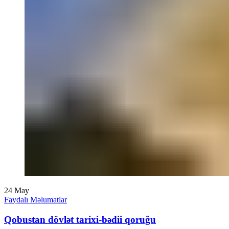
24
May
Faydalı Məlumatlar
Qobustan dövlət tarixi-bədii qoruğu