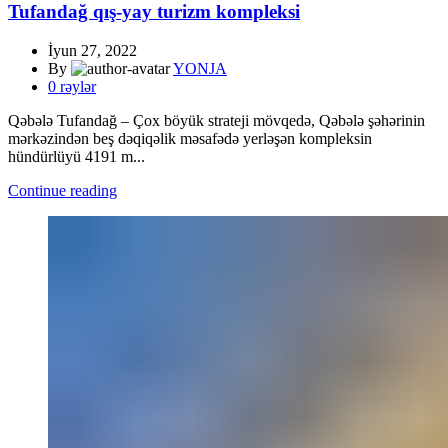
Tufandağ qış-yay turizm kompleksi
İyun 27, 2022
By
YONJA
0
rəylər
Qəbələ Tufandağ – Çox böyük strateji mövqedə, Qəbələ şəhərinin
mərkəzindən beş dəqiqəlik məsafədə yerləşən kompleksin
hündürlüyü 4191 m...
Continue reading