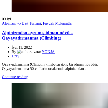
09
İyl
Alpinizm və Dağ Turizmi
,
Faydalı Məlumatlar
Alpinizmdən ayrılmış idman növü –
Qayayadırmanma (Climbing)
İyul 11, 2022
By
YONJA
1
rəy
Qayayadırmanma (Climbing) nisbətən gənc bir idman növüdür.
Qayayadırmanma 50-ci illərin ortalarında alpinizmdən a...
Continue reading