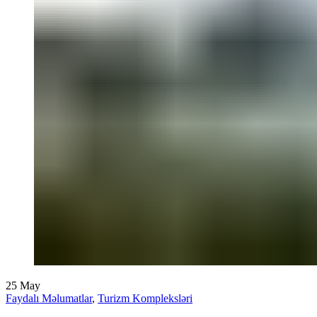
25
May
Faydalı Məlumatlar
,
Turizm Kompleksləri