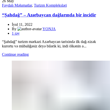
26
May
Faydalı Məlumatlar
,
Turizm Kompleksləri
“Şahdağ” – Azərbaycan dağlarında bir incidir
İyul 11, 2022
By
YONJA
1
rəy
“Şahdağ” turizm mərkəzi Azərbaycan tarixində ilk dağ-xizək
kurortu və mübaliğəsiz deyə bilərik ki, indi ölkənin ə...
Continue reading