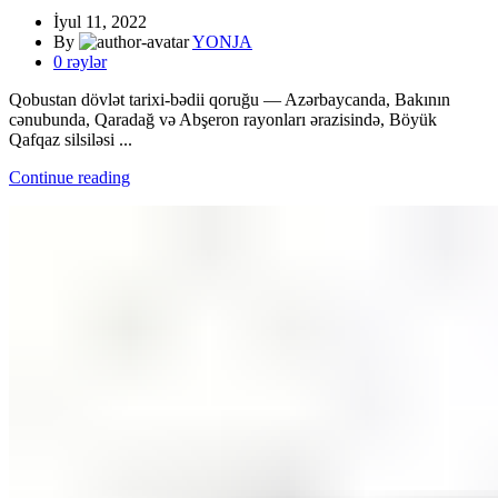
İyul 11, 2022
By
YONJA
0
rəylər
Qobustan dövlət tarixi-bədii qoruğu — Azərbaycanda, Bakının
cənubunda, Qaradağ və Abşeron rayonları ərazisində, Böyük
Qafqaz silsiləsi ...
Continue reading