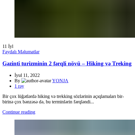
11
İyl
Faydalı Məlumatlar
Gəzinti turizminin 2 fərqli növü – Hiking və Treking
İyul 11, 2022
By
YONJA
1
rəy
Bir çox lüğətlərdə hiking və trekking sözlərinin açıqlamaları bir-
birinə çox bənzəsə də, bu terminlərin fərqləndi...
Continue reading