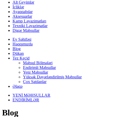
Alt Geyimlər
İçliklər
Ayaqqabılar
Aksesuarlar
Kamp Ləvazimatları
Texniki Ləvazimatlar
Digər Məhsullar
Ev Səhifəsi
Haqqımızda
Blog
Dükan
Tez Keçid
Məhsul Bölmələri
Endirimli Məhsullar
Yeni Məhsullar
Yüksək Dəyərləndirilmiş Məhsullar
Çox Satılanlar
Əlaqə
YENİ MƏHSULLAR
ENDİRİMLƏR
Blog