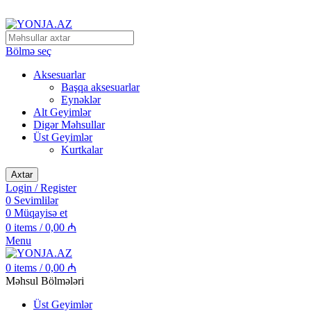
Alpinizm və Dağ Turizmi Malları
Bölmə seç
Aksesuarlar
Başqa aksesuarlar
Eynəklər
Alt Geyimlər
Digər Məhsullar
Üst Geyimlər
Kurtkalar
Axtar
Login / Register
0
Sevimlilər
0
Müqayisə et
0
items
/
0,00
₼
Menu
0
items
/
0,00
₼
Məhsul Bölmələri
Üst Geyimlər