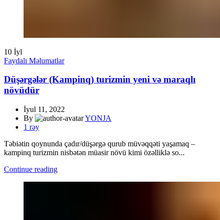
10
İyl
Faydalı Məlumatlar
Düşərgələr (Kampinq) turizmin yeni və maraqlı
növüdür
İyul 11, 2022
By
YONJA
1
rəy
Təbiətin qoynunda çadır/düşərgə qurub müvəqqəti yaşamaq –
kampinq turizmin nisbətən müasir növü kimi özəlliklə so...
Continue reading