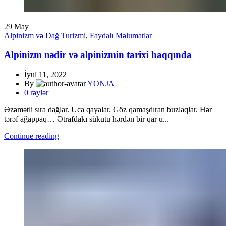
29
May
Alpinizm və Dağ Turizmi
,
Faydalı Məlumatlar
Alpinizm nədir və alpinizmin tarixi haqqında
İyul 11, 2022
By
YONJA
0
rəylər
Əzəmətli sıra dağlar. Uca qayalar. Göz qamaşdıran buzlaqlar. Hər
tərəf ağappaq… Ətrafdakı sükutu hərdən bir qar u...
Continue reading