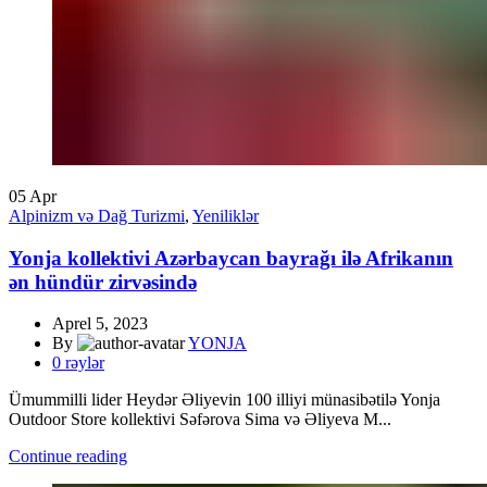
05
Apr
Alpinizm və Dağ Turizmi
,
Yeniliklər
Yonja kollektivi Azərbaycan bayrağı ilə Afrikanın
ən hündür zirvəsində
Aprel 5, 2023
By
YONJA
0
rəylər
Ümummilli lider Heydər Əliyevin 100 illiyi münasibətilə Yonja
Outdoor Store kollektivi Səfərova Sima və Əliyeva M...
Continue reading