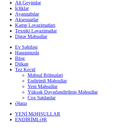
Alt Geyimlər
İçliklər
Ayaqqabılar
Aksesuarlar
Kamp Ləvazimatları
Texniki Ləvazimatlar
Digər Məhsullar
Ev Səhifəsi
Haqqımızda
Blog
Dükan
Tez Keçid
Məhsul Bölmələri
Endirimli Məhsullar
Yeni Məhsullar
Yüksək Dəyərləndirilmiş Məhsullar
Çox Satılanlar
Əlaqə
YENİ MƏHSULLAR
ENDİRİMLƏR