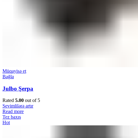
Müqayisə et
Bağla
Julbo Şerpa
Rated
5.00
out of 5
Sevimlilərə artır
Read more
Tez baxış
Hot