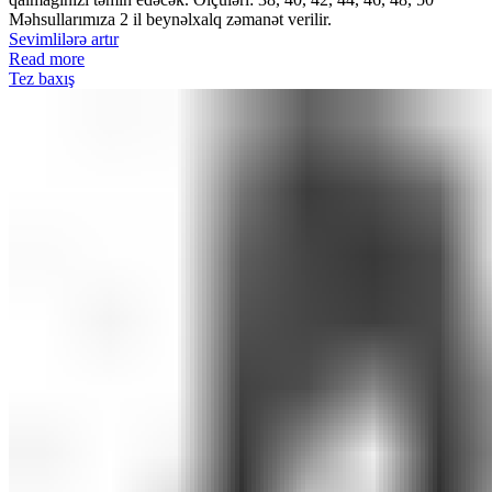
Məhsullarımıza 2 il beynəlxalq zəmanət verilir.
Sevimlilərə artır
Read more
Tez baxış