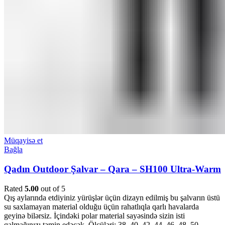
Müqayisə et
Bağla
Qadın Outdoor Şalvar – Qara – SH100 Ultra-Warm
Rated
5.00
out of 5
Qış aylarında etdiyiniz yürüşlər üçün dizayn edilmiş bu şalvarın üstü
su saxlamayan material olduğu üçün rahatlıqla qarlı havalarda
geyinə bilərsiz. İçindəki polar material sayəsində sizin isti
qalmağınızı təmin edəcək. Ölçüləri: 38, 40, 42, 44, 46, 48, 50