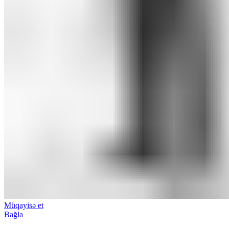
Müqayisə et
Bağla