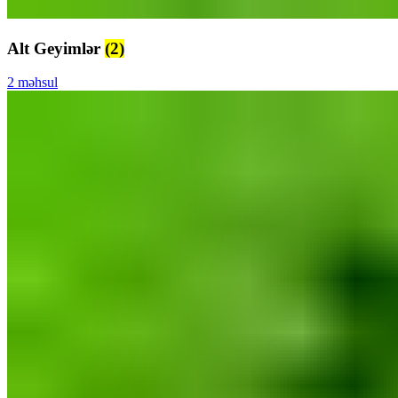
Alt Geyimlər
(2)
2 məhsul