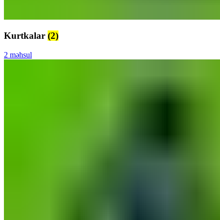
Kurtkalar
(2)
2 məhsul