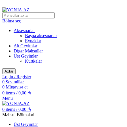
Alpinizm və Dağ Turizmi Malları
Bölmə seç
Aksesuarlar
Başqa aksesuarlar
Eynəklər
Alt Geyimlər
Digər Məhsullar
Üst Geyimlər
Kurtkalar
Axtar
Login / Register
0
Sevimlilər
0
Müqayisə et
0
items
/
0,00
₼
Menu
0
items
/
0,00
₼
Məhsul Bölmələri
Üst Geyimlər