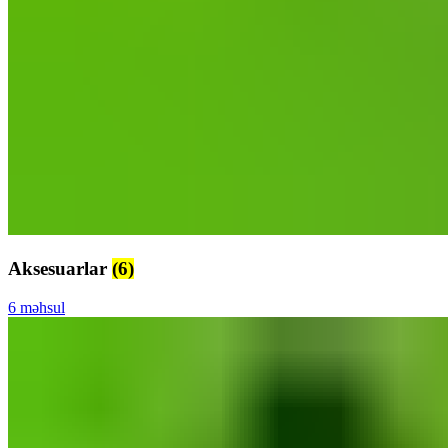
Aksesuarlar
(6)
6 məhsul