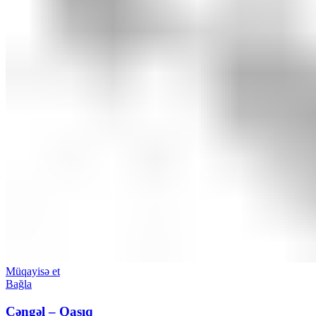
Müqayisə et
Bağla
Çəngəl – Qaşıq