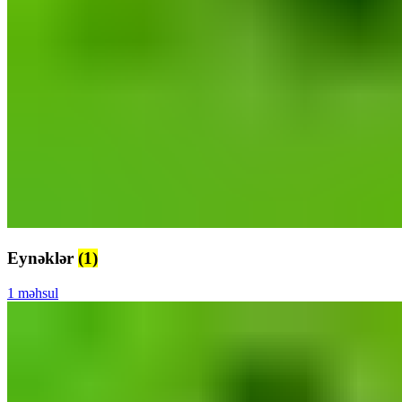
Eynəklər
(1)
1 məhsul