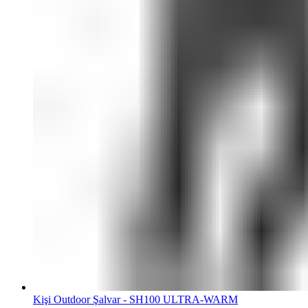
Kişi Outdoor Şalvar - SH100 ULTRA-WARM