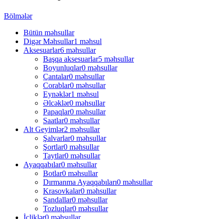
Bölmələr
Bütün
məhsullar
Digər Məhsullar
1 məhsul
Aksesuarlar
6 məhsullar
Başqa aksesuarlar
5 məhsullar
Boyunluqlar
0 məhsullar
Çantalar
0 məhsullar
Corablar
0 məhsullar
Eynəklər
1 məhsul
Əlcəklər
0 məhsullar
Papaqlar
0 məhsullar
Saatlar
0 məhsullar
Alt Geyimlər
2 məhsullar
Şalvarlar
0 məhsullar
Şortlar
0 məhsullar
Taytlar
0 məhsullar
Ayaqqabılar
0 məhsullar
Botlar
0 məhsullar
Dırmanma Ayaqqabıları
0 məhsullar
Krasovkalar
0 məhsullar
Sandallar
0 məhsullar
Tozluqlar
0 məhsullar
İçliklər
0 məhsullar