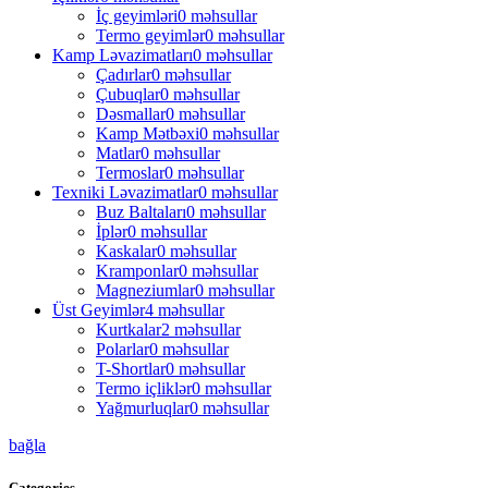
İç geyimləri
0 məhsullar
Termo geyimlər
0 məhsullar
Kamp Ləvazimatları
0 məhsullar
Çadırlar
0 məhsullar
Çubuqlar
0 məhsullar
Dəsmallar
0 məhsullar
Kamp Mətbəxi
0 məhsullar
Matlar
0 məhsullar
Termoslar
0 məhsullar
Texniki Ləvazimatlar
0 məhsullar
Buz Baltaları
0 məhsullar
İplər
0 məhsullar
Kaskalar
0 məhsullar
Kramponlar
0 məhsullar
Magneziumlar
0 məhsullar
Üst Geyimlər
4 məhsullar
Kurtkalar
2 məhsullar
Polarlar
0 məhsullar
T-Shortlar
0 məhsullar
Termo içliklər
0 məhsullar
Yağmurluqlar
0 məhsullar
bağla
Categories