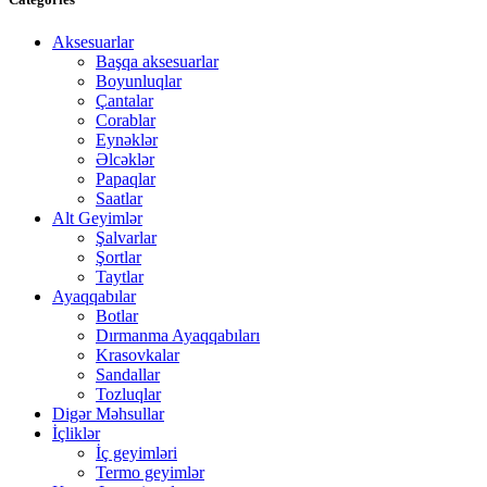
Aksesuarlar
Başqa aksesuarlar
Boyunluqlar
Çantalar
Corablar
Eynəklər
Əlcəklər
Papaqlar
Saatlar
Alt Geyimlər
Şalvarlar
Şortlar
Taytlar
Ayaqqabılar
Botlar
Dırmanma Ayaqqabıları
Krasovkalar
Sandallar
Tozluqlar
Digər Məhsullar
İçliklər
İç geyimləri
Termo geyimlər