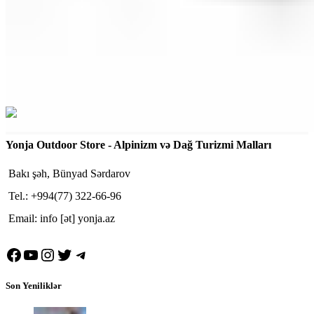
Yonja Outdoor Store - Alpinizm və Dağ Turizmi Malları
Bakı şəh, Bünyad Sərdarov
Tel.: +994(77) 322-66-96
Email: info [ət] yonja.az
Facebook
YouTube
Instagram
Twitter
Telegram
Son Yeniliklər