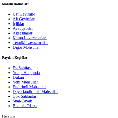
Məhsul Bölmələri
Üst Geyimlər
Alt Geyimlər
İçliklər
Ayaqqabılar
Aksesuarlar
Kamp Ləvazimatları
Texniki Ləvazimatlar
Digər Məhsullar
Faydalı Keçidlər
Ev Səhifəsi
Yonja Haqqında
Dükan
Yeni Məhsullar
Endirimli Məhsullar
Dəyərləndirilmiş Məhsullar
Çox Satılanlar
Sual-Cavab
Bizimlə Əlaqə
Hesabım