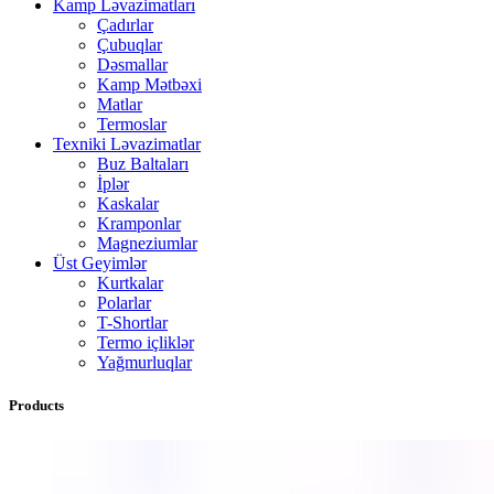
Kamp Ləvazimatları
Çadırlar
Çubuqlar
Dəsmallar
Kamp Mətbəxi
Matlar
Termoslar
Texniki Ləvazimatlar
Buz Baltaları
İplər
Kaskalar
Kramponlar
Magneziumlar
Üst Geyimlər
Kurtkalar
Polarlar
T-Shortlar
Termo içliklər
Yağmurluqlar
Products