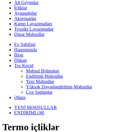
Alt Geyimlər
İçliklər
Ayaqqabılar
Aksesuarlar
Kamp Ləvazimatları
Texniki Ləvazimatlar
Digər Məhsullar
Ev Səhifəsi
Haqqımızda
Blog
Dükan
Tez Keçid
Məhsul Bölmələri
Endirimli Məhsullar
Yeni Məhsullar
Yüksək Dəyərləndirilmiş Məhsullar
Çox Satılanlar
Əlaqə
YENİ MƏHSULLAR
ENDİRİMLƏR
Termo içliklər