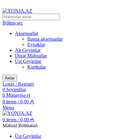
Alpinizm və Dağ Turizmi Malları
Bölmə seç
Aksesuarlar
Başqa aksesuarlar
Eynəklər
Alt Geyimlər
Digər Məhsullar
Üst Geyimlər
Kurtkalar
Axtar
Login / Register
0
Sevimlilər
0
Müqayisə et
0
items
/
0,00
₼
Menu
0
items
/
0,00
₼
Məhsul Bölmələri
Üst Geyimlər