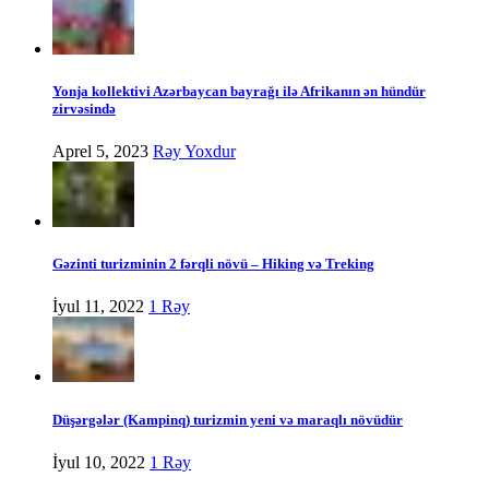
Yonja kollektivi Azərbaycan bayrağı ilə Afrikanın ən hündür
zirvəsində
Aprel 5, 2023
Rəy Yoxdur
Gəzinti turizminin 2 fərqli növü – Hiking və Treking
İyul 11, 2022
1 Rəy
Düşərgələr (Kampinq) turizmin yeni və maraqlı növüdür
İyul 10, 2022
1 Rəy