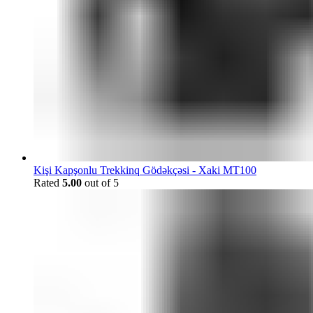
Kişi Kapşonlu Trekkinq Gödəkçəsi - Xaki MT100
Rated
5.00
out of 5