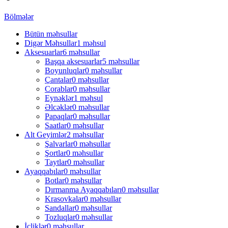
Bölmələr
Bütün
məhsullar
Digər Məhsullar
1 məhsul
Aksesuarlar
6 məhsullar
Başqa aksesuarlar
5 məhsullar
Boyunluqlar
0 məhsullar
Çantalar
0 məhsullar
Corablar
0 məhsullar
Eynəklər
1 məhsul
Əlcəklər
0 məhsullar
Papaqlar
0 məhsullar
Saatlar
0 məhsullar
Alt Geyimlər
2 məhsullar
Şalvarlar
0 məhsullar
Şortlar
0 məhsullar
Taytlar
0 məhsullar
Ayaqqabılar
0 məhsullar
Botlar
0 məhsullar
Dırmanma Ayaqqabıları
0 məhsullar
Krasovkalar
0 məhsullar
Sandallar
0 məhsullar
Tozluqlar
0 məhsullar
İçliklər
0 məhsullar