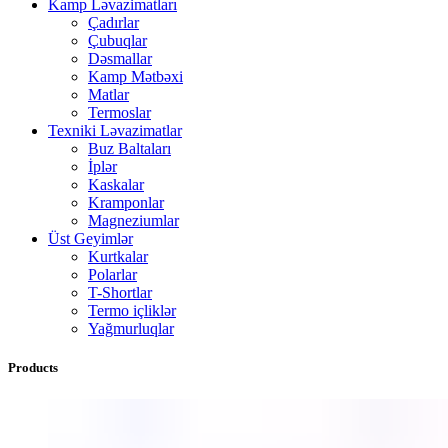
Kamp Ləvazimatları
Çadırlar
Çubuqlar
Dəsmallar
Kamp Mətbəxi
Matlar
Termoslar
Texniki Ləvazimatlar
Buz Baltaları
İplər
Kaskalar
Kramponlar
Magneziumlar
Üst Geyimlər
Kurtkalar
Polarlar
T-Shortlar
Termo içliklər
Yağmurluqlar
Products