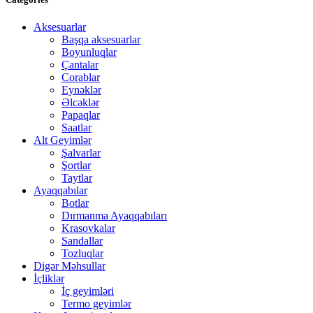
Aksesuarlar
Başqa aksesuarlar
Boyunluqlar
Çantalar
Corablar
Eynəklər
Əlcəklər
Papaqlar
Saatlar
Alt Geyimlər
Şalvarlar
Şortlar
Taytlar
Ayaqqabılar
Botlar
Dırmanma Ayaqqabıları
Krasovkalar
Sandallar
Tozluqlar
Digər Məhsullar
İçliklər
İç geyimləri
Termo geyimlər