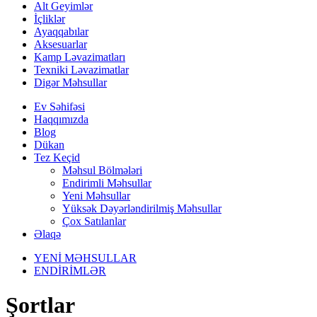
Alt Geyimlər
İçliklər
Ayaqqabılar
Aksesuarlar
Kamp Ləvazimatları
Texniki Ləvazimatlar
Digər Məhsullar
Ev Səhifəsi
Haqqımızda
Blog
Dükan
Tez Keçid
Məhsul Bölmələri
Endirimli Məhsullar
Yeni Məhsullar
Yüksək Dəyərləndirilmiş Məhsullar
Çox Satılanlar
Əlaqə
YENİ MƏHSULLAR
ENDİRİMLƏR
Şortlar