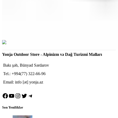
Yonja Outdoor Store - Alpinizm və Dağ Turizmi Malları
Bakı şəh, Bünyad Sərdarov
Tel.: +994(77) 322-66-96
Email: info [ət] yonja.az
Facebook
YouTube
Instagram
Twitter
Telegram
Son Yeniliklər