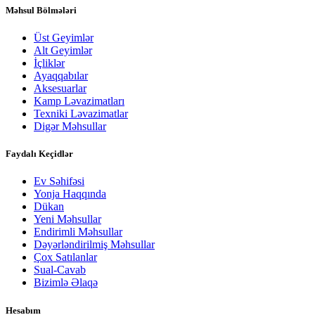
Məhsul Bölmələri
Üst Geyimlər
Alt Geyimlər
İçliklər
Ayaqqabılar
Aksesuarlar
Kamp Ləvazimatları
Texniki Ləvazimatlar
Digər Məhsullar
Faydalı Keçidlər
Ev Səhifəsi
Yonja Haqqında
Dükan
Yeni Məhsullar
Endirimli Məhsullar
Dəyərləndirilmiş Məhsullar
Çox Satılanlar
Sual-Cavab
Bizimlə Əlaqə
Hesabım