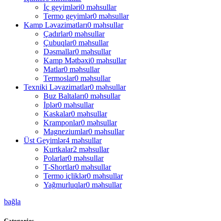
İç geyimləri
0 məhsullar
Termo geyimlər
0 məhsullar
Kamp Ləvazimatları
0 məhsullar
Çadırlar
0 məhsullar
Çubuqlar
0 məhsullar
Dəsmallar
0 məhsullar
Kamp Mətbəxi
0 məhsullar
Matlar
0 məhsullar
Termoslar
0 məhsullar
Texniki Ləvazimatlar
0 məhsullar
Buz Baltaları
0 məhsullar
İplər
0 məhsullar
Kaskalar
0 məhsullar
Kramponlar
0 məhsullar
Magneziumlar
0 məhsullar
Üst Geyimlər
4 məhsullar
Kurtkalar
2 məhsullar
Polarlar
0 məhsullar
T-Shortlar
0 məhsullar
Termo içliklər
0 məhsullar
Yağmurluqlar
0 məhsullar
bağla
Categories