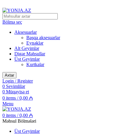
Alpinizm və Dağ Turizmi Malları
Bölmə seç
Aksesuarlar
Başqa aksesuarlar
Eynəklər
Alt Geyimlər
Digər Məhsullar
Üst Geyimlər
Kurtkalar
Axtar
Login / Register
0
Sevimlilər
0
Müqayisə et
0
items
/
0,00
₼
Menu
0
items
/
0,00
₼
Məhsul Bölmələri
Üst Geyimlər