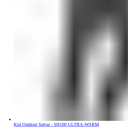
Kişi Outdoor Şalvar - SH100 ULTRA-WARM