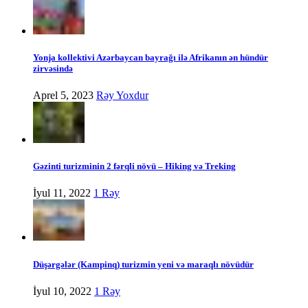
Yonja kollektivi Azərbaycan bayrağı ilə Afrikanın ən hündür
zirvəsində
Aprel 5, 2023
Rəy Yoxdur
Gəzinti turizminin 2 fərqli növü – Hiking və Treking
İyul 11, 2022
1 Rəy
Düşərgələr (Kampinq) turizmin yeni və maraqlı növüdür
İyul 10, 2022
1 Rəy