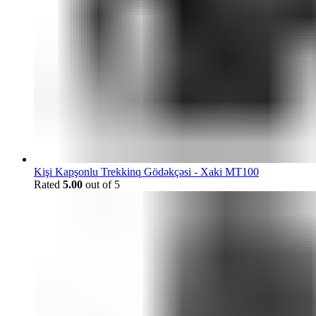
Kişi Kapşonlu Trekkinq Gödəkçəsi - Xaki MT100
Rated
5.00
out of 5