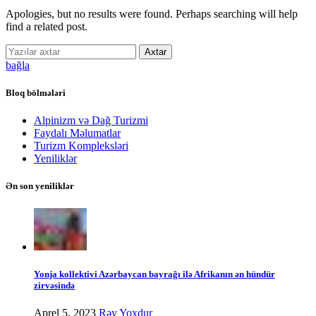
Apologies, but no results were found. Perhaps searching will help
find a related post.
Axtar
bağla
Bloq bölmələri
Alpinizm və Dağ Turizmi
Faydalı Məlumatlar
Turizm Kompleksləri
Yeniliklər
Ən son yeniliklər
Yonja kollektivi Azərbaycan bayrağı ilə Afrikanın ən hündür
zirvəsində
Aprel 5, 2023
Rəy Yoxdur