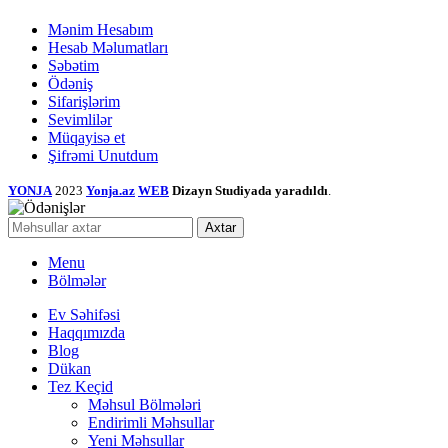
Mənim Hesabım
Hesab Məlumatları
Səbətim
Ödəniş
Sifarişlərim
Sevimlilər
Müqayisə et
Şifrəmi Unutdum
YONJA
2023
Yonja.az
WEB
Dizayn Studiyada yaradıldı
.
Axtar
Menu
Bölmələr
Ev Səhifəsi
Haqqımızda
Blog
Dükan
Tez Keçid
Məhsul Bölmələri
Endirimli Məhsullar
Yeni Məhsullar