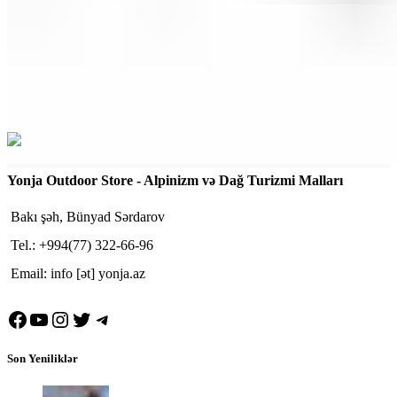
Yonja Outdoor Store - Alpinizm və Dağ Turizmi Malları
Bakı şəh, Bünyad Sərdarov
Tel.: +994(77) 322-66-96
Email: info [ət] yonja.az
Facebook
YouTube
Instagram
Twitter
Telegram
Son Yeniliklər