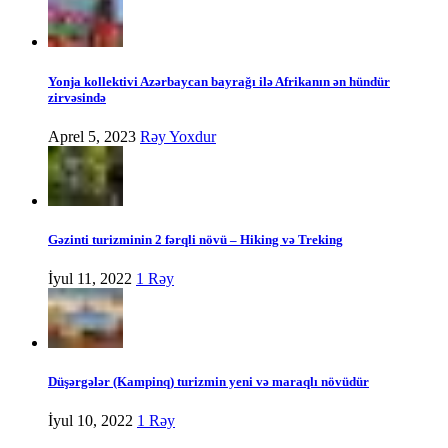
Yonja kollektivi Azərbaycan bayrağı ilə Afrikanın ən hündür
zirvəsində
Aprel 5, 2023
Rəy Yoxdur
Gəzinti turizminin 2 fərqli növü – Hiking və Treking
İyul 11, 2022
1 Rəy
Düşərgələr (Kampinq) turizmin yeni və maraqlı növüdür
İyul 10, 2022
1 Rəy