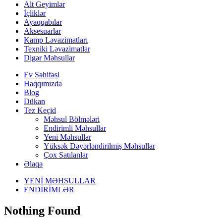
Alt Geyimlər
İçliklər
Ayaqqabılar
Aksesuarlar
Kamp Ləvazimatları
Texniki Ləvazimatlar
Digər Məhsullar
Ev Səhifəsi
Haqqımızda
Blog
Dükan
Tez Keçid
Məhsul Bölmələri
Endirimli Məhsullar
Yeni Məhsullar
Yüksək Dəyərləndirilmiş Məhsullar
Çox Satılanlar
Əlaqə
YENİ MƏHSULLAR
ENDİRİMLƏR
Nothing Found