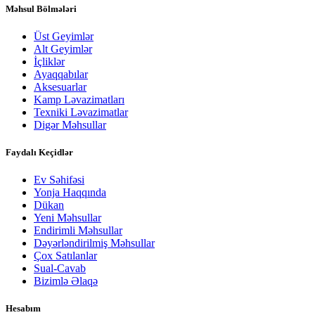
Məhsul Bölmələri
Üst Geyimlər
Alt Geyimlər
İçliklər
Ayaqqabılar
Aksesuarlar
Kamp Ləvazimatları
Texniki Ləvazimatlar
Digər Məhsullar
Faydalı Keçidlər
Ev Səhifəsi
Yonja Haqqında
Dükan
Yeni Məhsullar
Endirimli Məhsullar
Dəyərləndirilmiş Məhsullar
Çox Satılanlar
Sual-Cavab
Bizimlə Əlaqə
Hesabım