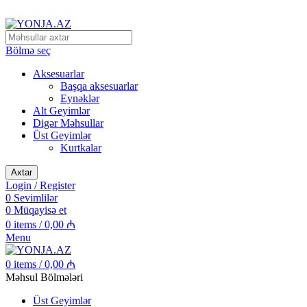
Alpinizm və Dağ Turizmi Malları
Bölmə seç
Aksesuarlar
Başqa aksesuarlar
Eynəklər
Alt Geyimlər
Digər Məhsullar
Üst Geyimlər
Kurtkalar
Axtar
Login / Register
0
Sevimlilər
0
Müqayisə et
0
items
/
0,00
₼
Menu
0
items
/
0,00
₼
Məhsul Bölmələri
Üst Geyimlər