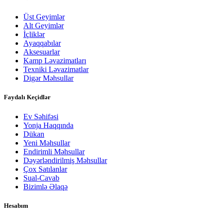
Üst Geyimlər
Alt Geyimlər
İçliklər
Ayaqqabılar
Aksesuarlar
Kamp Ləvazimatları
Texniki Ləvazimatlar
Digər Məhsullar
Faydalı Keçidlər
Ev Səhifəsi
Yonja Haqqında
Dükan
Yeni Məhsullar
Endirimli Məhsullar
Dəyərləndirilmiş Məhsullar
Çox Satılanlar
Sual-Cavab
Bizimlə Əlaqə
Hesabım