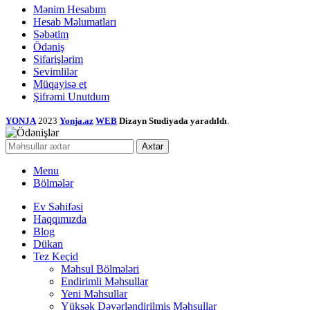
Mənim Hesabım
Hesab Məlumatları
Səbətim
Ödəniş
Sifarişlərim
Sevimlilər
Müqayisə et
Şifrəmi Unutdum
YONJA
2023
Yonja.az
WEB
Dizayn Studiyada yaradıldı
.
Axtar
Menu
Bölmələr
Ev Səhifəsi
Haqqımızda
Blog
Dükan
Tez Keçid
Məhsul Bölmələri
Endirimli Məhsullar
Yeni Məhsullar
Yüksək Dəyərləndirilmiş Məhsullar