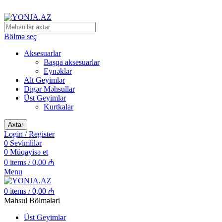
Alpinizm və Dağ Turizmi Malları
Bölmə seç
Aksesuarlar
Başqa aksesuarlar
Eynəklər
Alt Geyimlər
Digər Məhsullar
Üst Geyimlər
Kurtkalar
Axtar
Login / Register
0
Sevimlilər
0
Müqayisə et
0
items
/
0,00
₼
Menu
0
items
/
0,00
₼
Məhsul Bölmələri
Üst Geyimlər