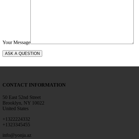
Your Message
CONTACT INFORMATION
50 East 52nd Street
Brooklyn, NY 10022
United States
+1322224332
+1323345455
info@yonja.az