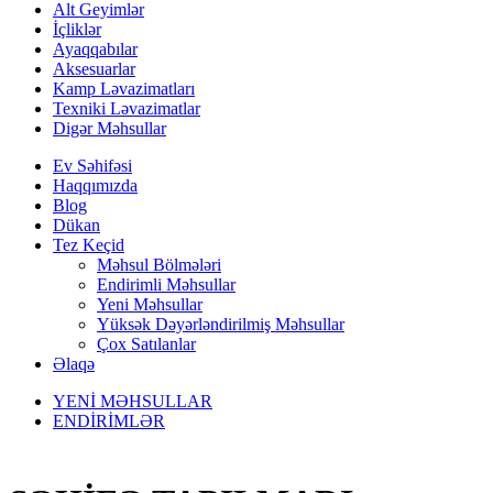
Alt Geyimlər
İçliklər
Ayaqqabılar
Aksesuarlar
Kamp Ləvazimatları
Texniki Ləvazimatlar
Digər Məhsullar
Ev Səhifəsi
Haqqımızda
Blog
Dükan
Tez Keçid
Məhsul Bölmələri
Endirimli Məhsullar
Yeni Məhsullar
Yüksək Dəyərləndirilmiş Məhsullar
Çox Satılanlar
Əlaqə
YENİ MƏHSULLAR
ENDİRİMLƏR