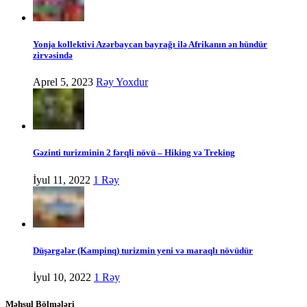
Yonja kollektivi Azərbaycan bayrağı ilə Afrikanın ən hündür
zirvəsində
Aprel 5, 2023
Rəy Yoxdur
Gəzinti turizminin 2 fərqli növü – Hiking və Treking
İyul 11, 2022
1 Rəy
Düşərgələr (Kampinq) turizmin yeni və maraqlı növüdür
İyul 10, 2022
1 Rəy
Məhsul Bölmələri