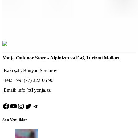
Yonja Outdoor Store - Alpinizm və Dağ Turizmi Malları
Bakı şəh, Bünyad Sərdarov
Tel.: +994(77) 322-66-96
Email: info [ət] yonja.az
Facebook
YouTube
Instagram
Twitter
Telegram
Son Yeniliklər